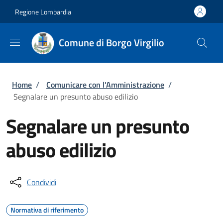
Salta al contenuto principale
Skip to footer content
Regione Lombardia
Comune di Borgo Virgilio
Briciole di pane
Home
/
Comunicare con l'Amministrazione
/
Segnalare un presunto abuso edilizio
Segnalare un presunto
abuso edilizio
Condividi
Normativa di riferimento