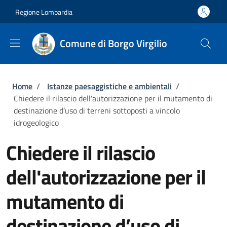
Salta al contenuto principale
Skip to footer content
Regione Lombardia
Comune di Borgo Virgilio
Briciole di pane
Home
/
Istanze paesaggistiche e ambientali
/
Chiedere il rilascio dell'autorizzazione per il mutamento di
destinazione d’uso di terreni sottoposti a vincolo
idrogeologico
Chiedere il rilascio
dell'autorizzazione per il
mutamento di
destinazione d’uso di