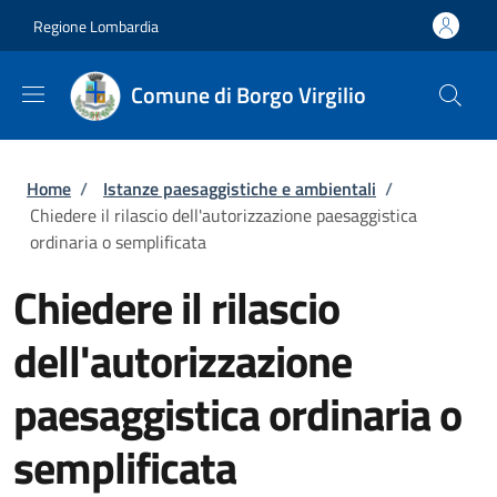
Salta al contenuto principale
Skip to footer content
Regione Lombardia
Comune di Borgo Virgilio
Briciole di pane
Home
/
Istanze paesaggistiche e ambientali
/
Chiedere il rilascio dell'autorizzazione paesaggistica
ordinaria o semplificata
Chiedere il rilascio
dell'autorizzazione
paesaggistica ordinaria o
semplificata