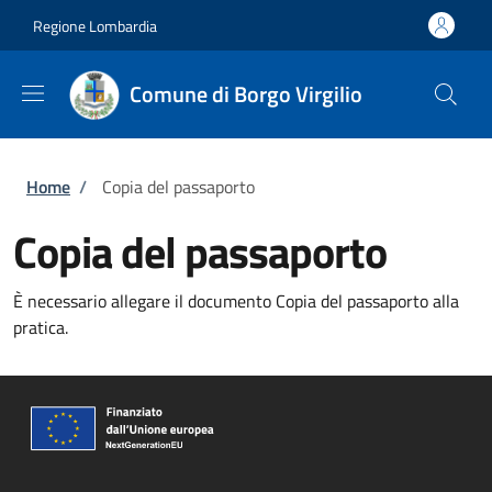
Salta al contenuto principale
Skip to footer content
Regione Lombardia
Comune di Borgo Virgilio
Briciole di pane
Home
/
Copia del passaporto
Copia del passaporto
È necessario allegare il documento Copia del passaporto alla
pratica.