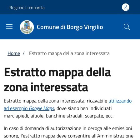
Salta al contenuto principale
Skip to footer content
Regione Lombardia
Comune di Borgo Virgilio
Briciole di pane
Home
/
Estratto mappa della zona interessata
Estratto mappa della
zona interessata
Estratto mappa della zona interessata, ricavabile
utilizzando
ad esempio
Google Maps
, dove siano ben individuati
marciapiedi, aiuole, banchine stradali, scarpate, ecc.
In caso di domanda di autorizzazione in deroga alle emissioni
sonore, l'estratto mappa deve consentire all'Amministrazione