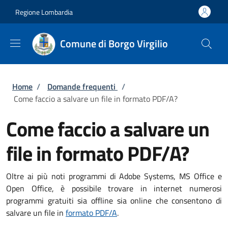
Salta al contenuto principale
Skip to footer content
Regione Lombardia
Comune di Borgo Virgilio
Briciole di pane
Home
/
Domande frequenti
/
Come faccio a salvare un file in formato PDF/A?
Come faccio a salvare un
file in formato PDF/A?
Oltre ai più noti programmi di Adobe Systems, MS Office e
Open Office, è possibile trovare in internet numerosi
programmi gratuiti sia offline sia online che consentono di
salvare un file in
formato PDF/A
.