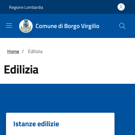
Salta al contenuto principale
Skip to footer content
Regione Lombardia
Comune di Borgo Virgilio
Briciole di pane
Home
/
Edilizia
Edilizia
Istanze edilizie