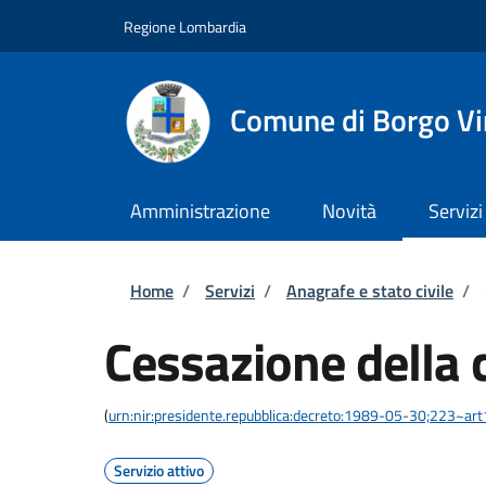
Salta al contenuto principale
Skip to footer content
Regione Lombardia
Comune di Borgo Vir
Amministrazione
Novità
Servizi
Briciole di pane
Home
/
Servizi
/
Anagrafe e stato civile
/
Cessazione della 
(
urn:nir:presidente.repubblica:decreto:1989-05-30;223~ar
Servizio attivo