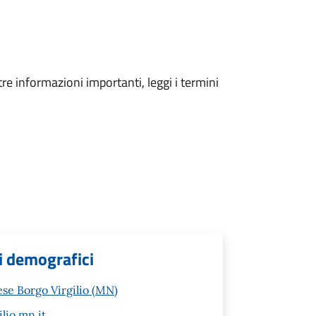
tre informazioni importanti, leggi i termini
zi demografici
ese Borgo Virgilio (MN)
lio.mn.it