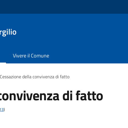
gilio
Vivere il Comune
Cessazione della convivenza di fatto
convivenza di fatto
t13
)