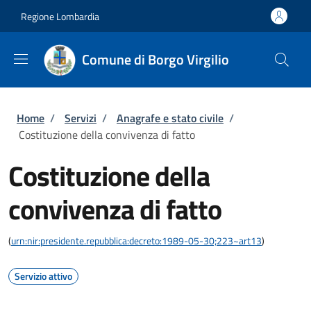
Salta al contenuto principale
Skip to footer content
Regione Lombardia
Comune di Borgo Virgilio
Briciole di pane
Home
/
Servizi
/
Anagrafe e stato civile
/
Costituzione della convivenza di fatto
Costituzione della
convivenza di fatto
(
urn:nir:presidente.repubblica:decreto:1989-05-30;223~art13
)
Servizio attivo