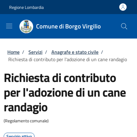
Salta al contenuto principale
Skip to footer content
Regione Lombardia
Comune di Borgo Virgilio
Briciole di pane
Home
/
Servizi
/
Anagrafe e stato civile
/
Richiesta di contributo per l'adozione di un cane randagio
Richiesta di contributo
per l'adozione di un cane
randagio
(Regolamento comunale)
Servizio attivo