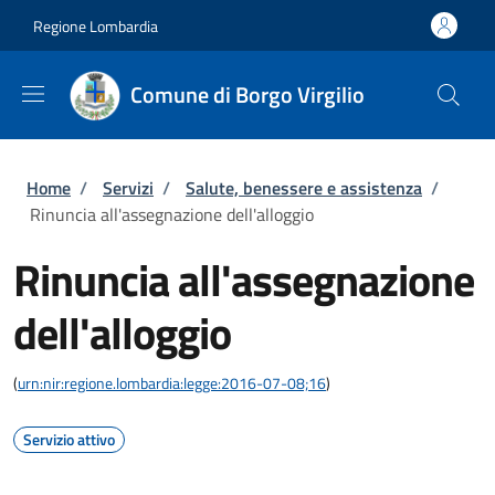
Salta al contenuto principale
Skip to footer content
Regione Lombardia
Comune di Borgo Virgilio
Briciole di pane
Home
/
Servizi
/
Salute, benessere e assistenza
/
Rinuncia all'assegnazione dell'alloggio
Rinuncia all'assegnazione
dell'alloggio
(
urn:nir:regione.lombardia:legge:2016-07-08;16
)
Servizio attivo