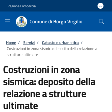
Salta al contenuto principale
Skip to footer content
Regione Lombardia
Comune di Borgo Virgilio
Briciole di pane
Home
/
Servizi
/
Catasto e urbanistica
/
Costruzioni in zona sismica: deposito della relazione a
strutture ultimate
Costruzioni in zona
sismica: deposito della
relazione a strutture
ultimate