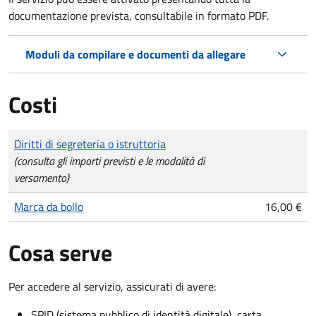
documentazione prevista, consultabile in formato PDF.
Moduli da compilare e documenti da allegare
Costi
Tipo di pagamento
Importo
Diritti di segreteria o istruttoria
(consulta gli importi previsti e le modalità di
versamento)
Marca da bollo
16,00 €
Cosa serve
Per accedere al servizio, assicurati di avere:
SPID (sistema pubblico di identità digitale), carta