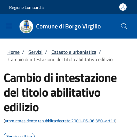
Salta al contenuto principale
Skip to footer content
Regione Lombardia
Comune di Borgo Virgilio
Briciole di pane
Home
/
Servizi
/
Catasto e urbanistica
/
Cambio di intestazione del titolo abilitativo edilizio
Cambio di intestazione
del titolo abilitativo
edilizio
(
urn:nir:presidente.repubblica:decreto:2001-06-06;380~art11
)
Servizio attivo