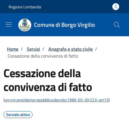
Salta al contenuto principale
Skip to footer content
Regione Lombardia
Comune di Borgo Virgilio
Briciole di pane
Home
/
Servizi
/
Anagrafe e stato civile
/
Cessazione della convivenza di fatto
Cessazione della
convivenza di fatto
(
urn:nir:presidente.repubblica:decreto:1989-05-30;223~art13
)
Servizio attivo