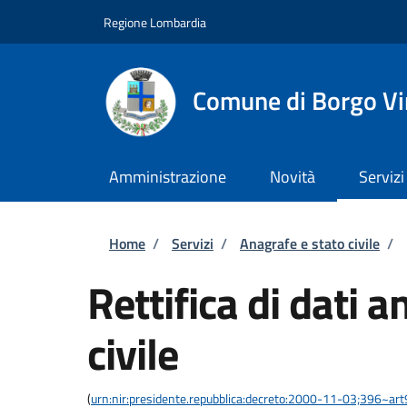
Salta al contenuto principale
Skip to footer content
Regione Lombardia
Comune di Borgo Vir
Amministrazione
Novità
Servizi
Briciole di pane
Home
/
Servizi
/
Anagrafe e stato civile
/
Rettifica di dati a
civile
(
urn:nir:presidente.repubblica:decreto:2000-11-03;396~ar