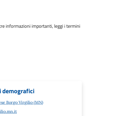
tre informazioni importanti, leggi i termini
zi demografici
ese Borgo Virgilio (MN)
lio.mn.it