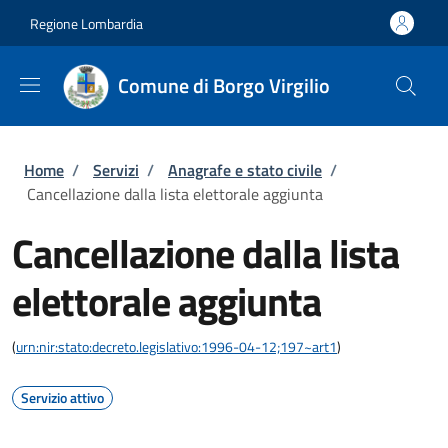
Salta al contenuto principale
Skip to footer content
Regione Lombardia
Comune di Borgo Virgilio
Briciole di pane
Home
/
Servizi
/
Anagrafe e stato civile
/
Cancellazione dalla lista elettorale aggiunta
Cancellazione dalla lista
elettorale aggiunta
(
urn:nir:stato:decreto.legislativo:1996-04-12;197~art1
)
Servizio attivo