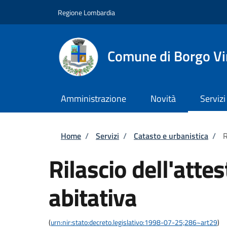
Salta al contenuto principale
Skip to footer content
Regione Lombardia
Comune di Borgo Vir
Amministrazione
Novità
Servizi
Briciole di pane
Home
/
Servizi
/
Catasto e urbanistica
/
R
Rilascio dell'atte
abitativa
(
urn:nir:stato:decreto.legislativo:1998-07-25;286~art29
)