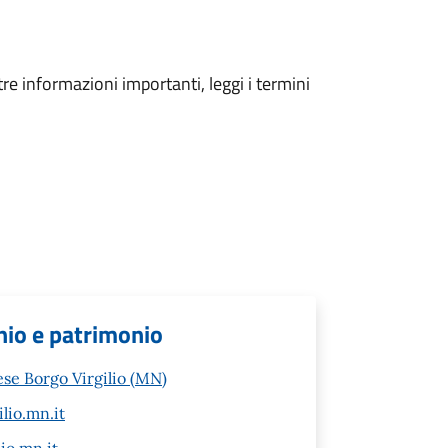
tre informazioni importanti, leggi i termini
nio e patrimonio
ese Borgo Virgilio (MN)
lio.mn.it
io.mn.it