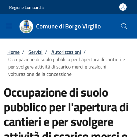
Salta al contenuto principale
Skip to footer content
Regione Lombardia
Comune di Borgo Virgilio
Briciole di pane
Home
/
Servizi
/
Autorizzazioni
/
Occupazione di suolo pubblico per l'apertura di cantieri e
per svolgere attività di scarico merci e traslochi:
volturazione della concessione
Occupazione di suolo
pubblico per l'apertura di
cantieri e per svolgere
attività di scarico merci e