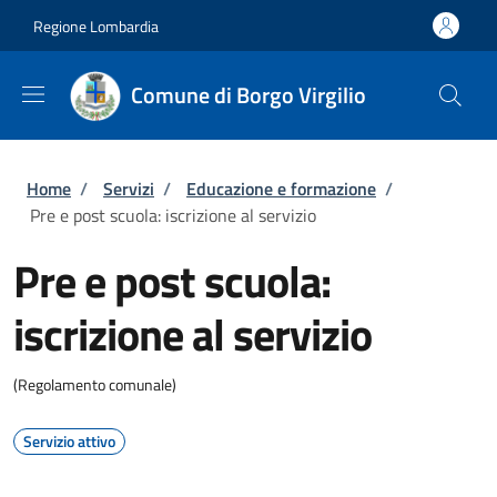
Salta al contenuto principale
Skip to footer content
Regione Lombardia
Comune di Borgo Virgilio
Briciole di pane
Home
/
Servizi
/
Educazione e formazione
/
Pre e post scuola: iscrizione al servizio
Pre e post scuola:
iscrizione al servizio
(Regolamento comunale)
Servizio attivo