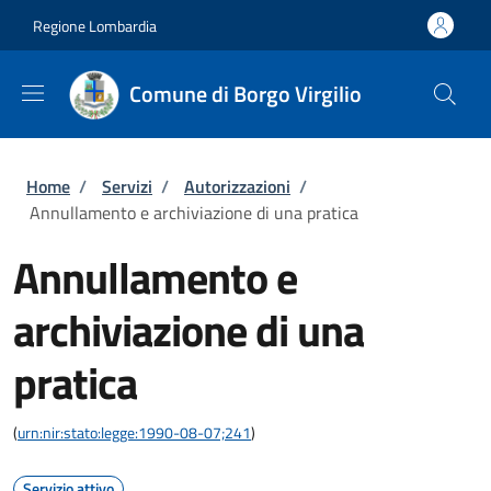
Salta al contenuto principale
Skip to footer content
Regione Lombardia
Comune di Borgo Virgilio
Briciole di pane
Home
/
Servizi
/
Autorizzazioni
/
Annullamento e archiviazione di una pratica
Annullamento e
archiviazione di una
pratica
(
urn:nir:stato:legge:1990-08-07;241
)
Servizio attivo