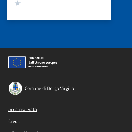
Valuta 1 stelle su 5
Comune di Borgo Virgilio
Footer menu
Area riservata
Crediti