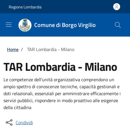
Salta al contenuto principale
Skip to footer content
Regione Lombardia
Comune di Borgo Virgilio
Briciole di pane
Home
/
TAR Lombardia - Milano
TAR Lombardia - Milano
Le competenze dell'unità organizzativa comprendono un
ampio spettro di conoscenze tecniche, capacità gestionali e
doti relazionali, essenziali per amministrare efficacemente i
servizi pubblici, rispondere in modo proattivo alle esigenze
della cittadina
Condividi