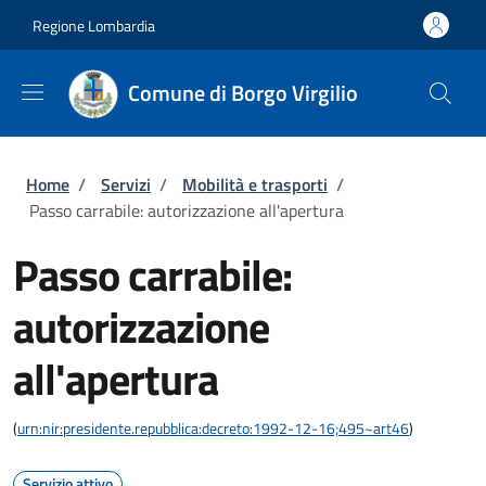
Salta al contenuto principale
Skip to footer content
Regione Lombardia
Comune di Borgo Virgilio
Briciole di pane
Home
/
Servizi
/
Mobilità e trasporti
/
Passo carrabile: autorizzazione all'apertura
Passo carrabile:
autorizzazione
all'apertura
(
urn:nir:presidente.repubblica:decreto:1992-12-16;495~art46
)
Servizio attivo