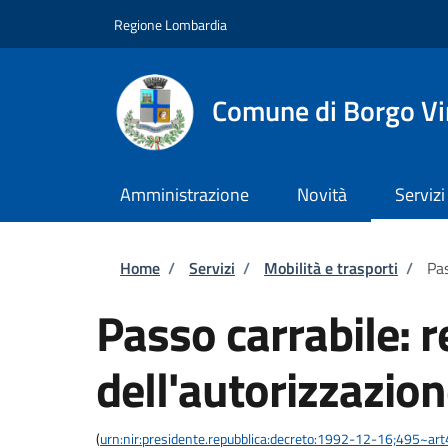
Salta al contenuto principale
Skip to footer content
Regione Lombardia
Comune di Borgo Vir
Amministrazione
Novità
Servizi
Briciole di pane
Home
/
Servizi
/
Mobilità e trasporti
/
Pas
Passo carrabile: 
dell'autorizzazio
(
urn:nir:presidente.repubblica:decreto:1992-12-16;495~ar