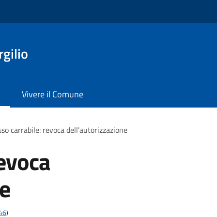
gilio
Vivere il Comune
so carrabile: revoca dell'autorizzazione
revoca
ne
t46
)