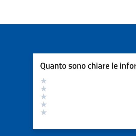
Quanto sono chiare le info
Valutazione
Valuta 5 stelle su 5
Valuta 4 stelle su 5
Valuta 3 stelle su 5
Valuta 2 stelle su 5
Valuta 1 stelle su 5